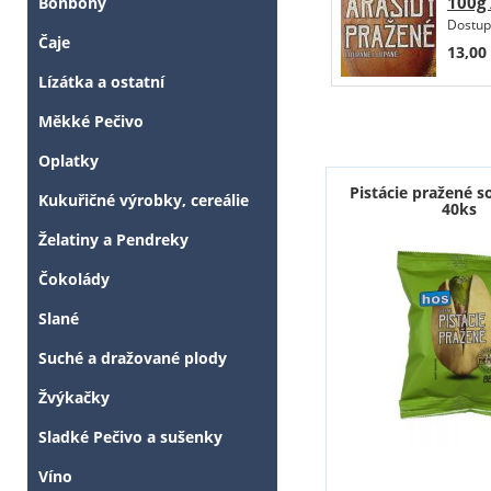
100g 
Bonbóny
Dostup
Čaje
13,00
Lízátka a ostatní
Měkké Pečivo
Oplatky
Pistácie pražené s
Kukuřičné výrobky, cereálie
40ks
Želatiny a Pendreky
Čokolády
Slané
Suché a dražované plody
Žvýkačky
Sladké Pečivo a sušenky
Víno