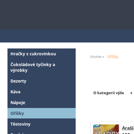
Hračky s cukrovinkou
Home
Oříšky
Čokoládové tyčinky a
výrobky
Dezerty
Káva
O kategorii výše
Nápoje
Oříšky
Těstoviny
Araší