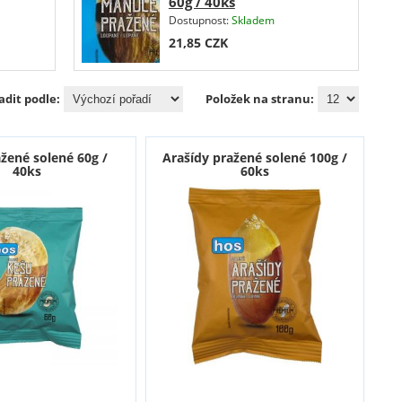
60g / 40ks
Dostupnost:
Skladem
21,85
CZK
adit podle:
Položek na stranu:
žené solené 60g /
Arašídy pražené solené 100g /
40ks
60ks