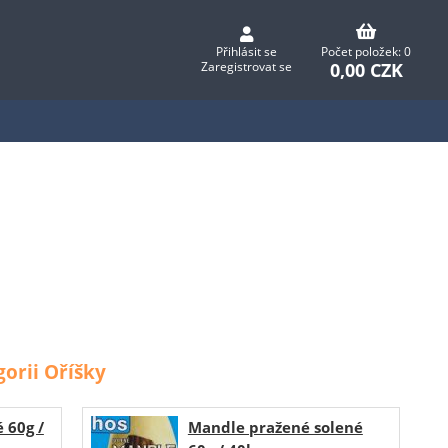
Přihlásit se
Počet položek: 0
0,00 CZK
Zaregistrovat se
orii Oříšky
 60g /
Mandle pražené solené