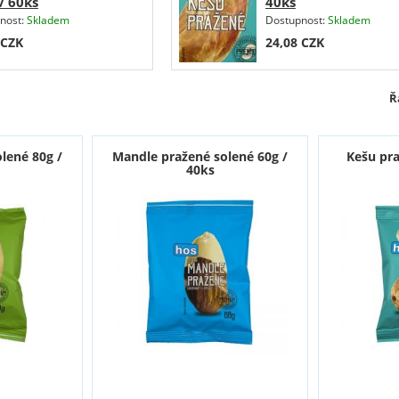
/ 60ks
40ks
nost:
Skladem
Dostupnost:
Skladem
CZK
24,08
CZK
Ř
olené 80g /
Mandle pražené solené 60g /
Kešu pra
40ks