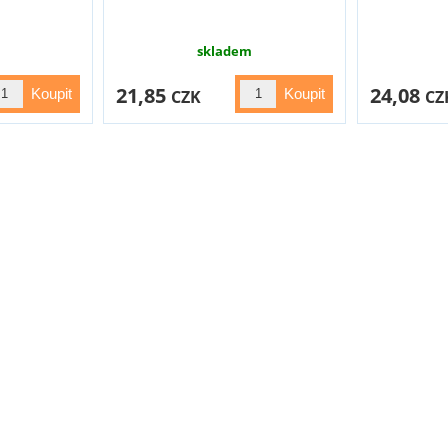
skladem
21,85
24,08
CZK
CZ