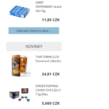
ORBIT
PEPPERMINT dražé
30x14g
11,85 CZK
Zobrazit všechny akce ...
NOVINKY
TARY DRINK 0,25l
Pomeranč 24ks/krt
24,81 CZK
SPIDER POPPING
CANDY EYES JELLY
17g/30ks
5,600 CZK