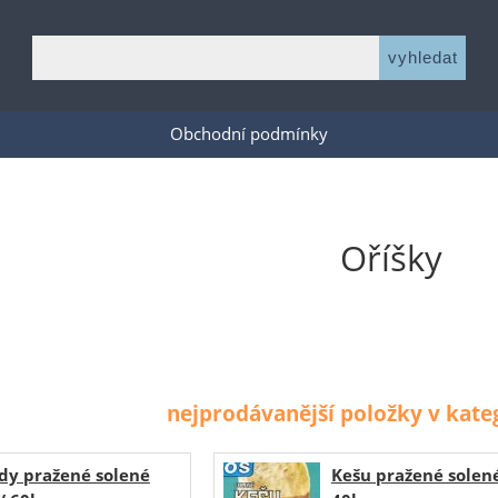
Obchodní podmínky
Oříšky
nejprodávanější položky v kateg
dy pražené solené
Kešu pražené solené