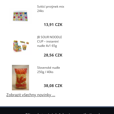
Svítící prstýnek mix
24ks
13,91 CZK
JB SOUR NOODLE
CUP – instantní
nudle 4v1 65g
28,56 CZK
Slovenské nudle
250g / 40ks
38,08 CZK
Zobrazit všechny novinky ...