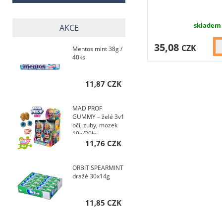
skladem
AKCE
35,08
CZK
Mentos mint 38g /
40ks
11,87 CZK
MAD PROF
GUMMY – želé 3v1
oči, zuby, mozek
19g/20ks
11,76 CZK
ORBIT SPEARMINT
dražé 30x14g
11,85 CZK