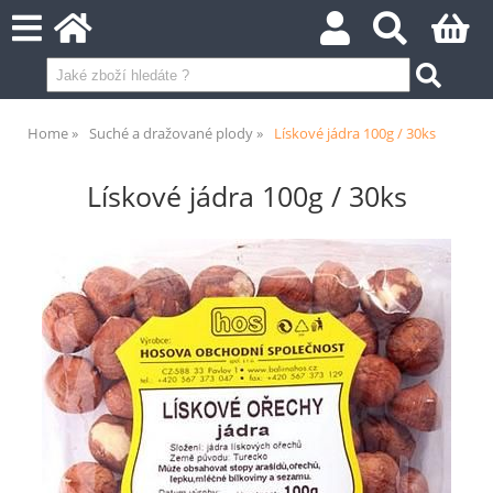
Home
Suché a dražované plody
Lískové jádra 100g / 30ks
Lískové jádra 100g / 30ks