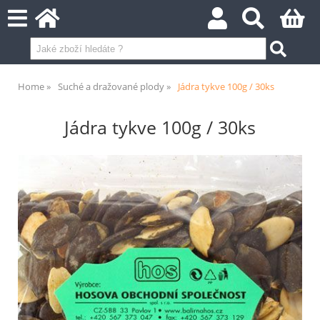
Home
Suché a dražované plody
Jádra tykve 100g / 30ks
Jádra tykve 100g / 30ks