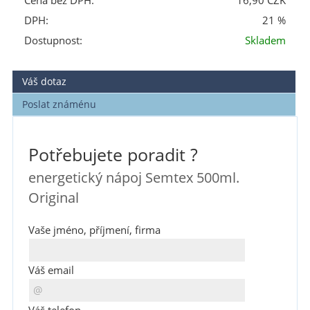
Cena bez DPH:
16,90 CZK
DPH:
21 %
Dostupnost:
Skladem
Váš dotaz
Poslat známénu
Potřebujete poradit ?
energetický nápoj Semtex 500ml.
Original
Vaše jméno, příjmení, firma
Váš email